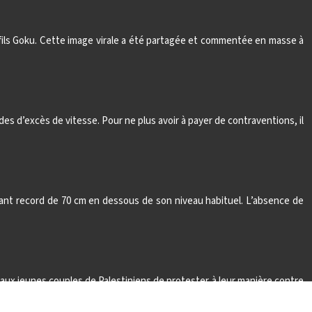
 fils Goku. Cette image virale a été partagée et commentée en masse à
des d’excès de vitesse. Pour ne plus avoir à payer de contraventions, il
ant record de 70 cm en dessous de son niveau habituel. L’absence de
t aux jeunes couples de Palestiniens de protester à leur manière contre