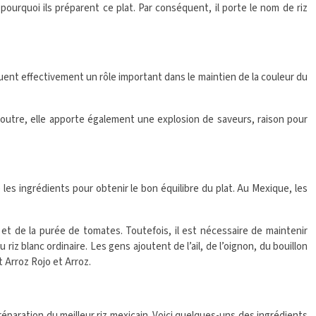
urquoi ils préparent ce plat. Par conséquent, il porte le nom de riz
ent effectivement un rôle important dans le maintien de la couleur du
n outre, elle apporte également une explosion de saveurs, raison pour
 les ingrédients pour obtenir le bon équilibre du plat. Au Mexique, les
 et de la purée de tomates. Toutefois, il est nécessaire de maintenir
z blanc ordinaire. Les gens ajoutent de l’ail, de l’oignon, du bouillon
t Arroz Rojo et Arroz.
éparation du meilleur riz mexicain. Voici quelques-uns des ingrédients