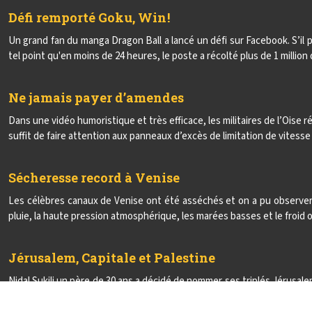
Défi remporté Goku, Win !
Un grand fan du manga Dragon Ball a lancé un défi sur Facebook. S’il
tel point qu'en moins de 24 heures, le poste a récolté plus de 1 million 
Ne jamais payer d’amendes
Dans une vidéo humoristique et très efficace, les militaires de l’Oise 
suffit de faire attention aux panneaux d’excès de limitation de vitess
Sécheresse record à Venise
Les célèbres canaux de Venise ont été asséchés et on a pu observer
pluie, la haute pression atmosphérique, les marées basses et le froid o
Jérusalem, Capitale et Palestine
Nidal Sukili un père de 30 ans a décidé de nommer ses triplés Jérusale
la décision des États-Unis dans la reconnaissance de Jérusalem comme 