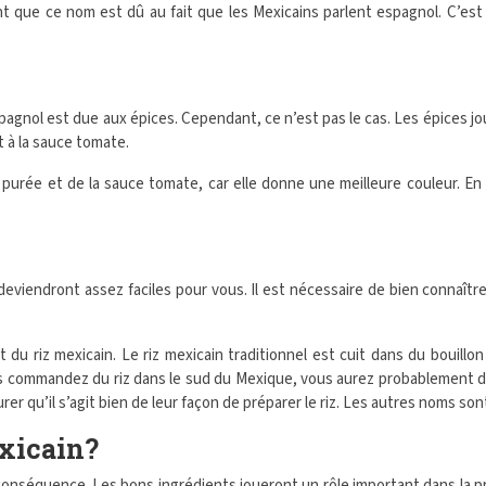
ue ce nom est dû au fait que les Mexicains parlent espagnol. C’est po
gnol est due aux épices. Cependant, ce n’est pas le cas. Les épices jou
et à la sauce tomate.
 purée et de la sauce tomate, car elle donne une meilleure couleur. E
deviendront assez faciles pour vous. Il est nécessaire de bien connaître
u riz mexicain. Le riz mexicain traditionnel est cuit dans du bouillon
us commandez du riz dans le sud du Mexique, vous aurez probablement du ri
r qu’il s’agit bien de leur façon de préparer le riz. Les autres noms son
exicain?
 conséquence. Les bons ingrédients joueront un rôle important dans la pr