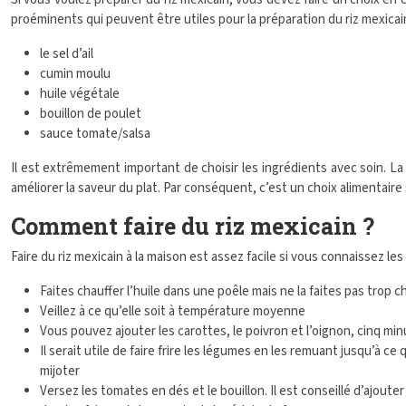
proéminents qui peuvent être utiles pour la préparation du riz mexicain
le sel d’ail
cumin moulu
huile végétale
bouillon de poulet
sauce tomate/salsa
Il est extrêmement important de choisir les ingrédients avec soin. L
améliorer la saveur du plat. Par conséquent, c’est un choix alimentaire 
Comment faire du riz mexicain ?
Faire du riz mexicain à la maison est assez facile si vous connaissez le
Faites chauffer l’huile dans une poêle mais ne la faites pas trop c
Veillez à ce qu’elle soit à température moyenne
Vous pouvez ajouter les carottes, le poivron et l’oignon, cinq mi
Il serait utile de faire frire les légumes en les remuant jusqu’à c
mijoter
Versez les tomates en dés et le bouillon. Il est conseillé d’ajoute