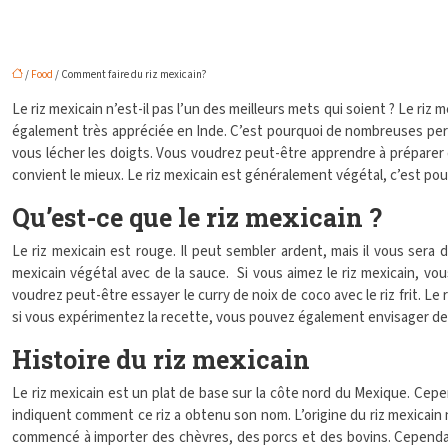
/
Food
/ Comment faire du riz mexicain?
Le riz mexicain n’est-il pas l’un des meilleurs mets qui soient ? Le riz 
également très appréciée en Inde. C’est pourquoi de nombreuses pers
vous lécher les doigts. Vous voudrez peut-être apprendre à préparer du
convient le mieux. Le riz mexicain est généralement végétal, c’est p
Qu’est-ce que le riz mexicain ?
Le riz mexicain est rouge. Il peut sembler ardent, mais il vous sera d
mexicain végétal avec de la sauce. Si vous aimez le riz mexicain, vou
voudrez peut-être essayer le curry de noix de coco avec le riz frit. Le
si vous expérimentez la recette, vous pouvez également envisager de 
Histoire du riz mexicain
Le riz mexicain est un plat de base sur la côte nord du Mexique. Cepen
indiquent comment ce riz a obtenu son nom. L’origine du riz mexicain n’
commencé à importer des chèvres, des porcs et des bovins. Cependant, 