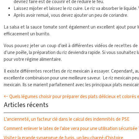
devriez faire est de couvrir et de réduire le feu.
Laissez mijoter et laissez le riz cuire. Le riz va absorber le liquid
Après avoir remué, vous devez ajouter un peu de coriandre.
La salsa et la sauce tomate sont également un excellent ajout pou
efficacement un burrito.
Vous pouvez jeter un coup d’œil à différentes vidéos de recettes de ri
d’une poêle, la préparation du riz deviendra rapide. Si vous souhaitez
pour votre régime alimentaire.
Il existe différentes recettes de riz mexicain à essayer. Cependant, a
excellente combinaison pour une meilleure saveur. Le riz mexicain peut 
mexicain. Ils se marient parfaitement avec les principaux plats mexicains 
Quels légumes choisir pour préparer des plats délicieux et colorés
Articles récents
L’ancienneté, un facteur clé dans le calcul des indemnités de PSE
Comment enlever le latex de l’aloe vera pour une utilisation sécurisée 
Visitez la grande synagogue de tunis, un lieu chargé d’histoire