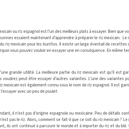
mexicain ou riz espagnol est l’un des meilleurs plats à essayer. Bien que vo
onnes essaient maintenant d’apprendre à préparer le riz mexicain. Le r
 riz mexicain pour les burritos. Il existe un large éventail de recettes 
ourquoi vous pouvez vouloir en essayer une en conséquence. En même tem
’une grande utilité. La meilleure partie du riz mexicain est qu’il est g
s voudrez peut-être essayer d’autres variantes. L’une des variantes po
 riz mexicain est également connu sous le nom de riz espagnol. Il est gar
l’essayer avec un peu de poulet.
dant, il n’est pas d’origine espagnole ou mexicaine. Peu de détails sont 
est pas le riz. Alors, comment se fait-il que ce soit du riz mexicain ? 
ils ont continué à parcourir le monde et à importer du riz et du blé. C