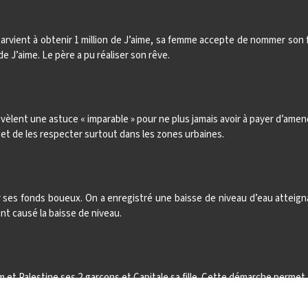
 parvient à obtenir 1 million de J’aime, sa femme accepte de nommer son
de J’aime. Le père a pu réaliser son rêve.
révèlent une astuce « imparable » pour ne plus jamais avoir à payer d’amen
e et de les respecter surtout dans les zones urbaines.
 ses fonds boueux. On a enregistré une baisse de niveau d’eau atteign
nt causé la baisse de niveau.
m et Palestine ses 2 garçons et Capitale sa fille. Cette démarche perme
capitale d’Israël.