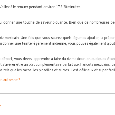
e. Veillez à le remuer pendant environ 17 à 20 minutes.
r lui donner une touche de saveur piquante. Bien que de nombreuses 
z mexicain. Une fois que vous saurez quels légumes ajouter, la préparati
 lui donner une teinte légèrement indienne, vous pouvez également ajouter
u départ, vous devez apprendre à faire du riz mexicain en quelques étapes
s’avérer être un plat complémentaire parfait aux haricots mexicains. Les
tels que les tacos, les picadillos et autres. Il est délicieux et super faci
 en automne ?
?