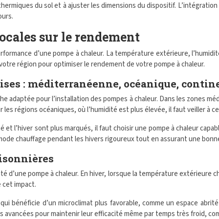
ermiques du sol et à ajuster les dimensions du dispositif. L’intégration 
ours.
ocales sur le rendement
erformance d’une pompe à chaleur. La température extérieure, l’humidité 
de votre région pour optimiser le rendement de votre pompe à chaleur.
ises : méditerranéenne, océanique, contin
he adaptée pour l’installation des pompes à chaleur. Dans les zones mé
ur les régions océaniques, où l’humidité est plus élevée, il faut veiller à 
é et l’hiver sont plus marqués, il faut choisir une pompe à chaleur cap
ode chauffage pendant les hivers rigoureux tout en assurant une bonne
aisonnières
ité d’une pompe à chaleur. En hiver, lorsque la température extérieure 
 cet impact.
 qui bénéficie d’un microclimat plus favorable, comme un espace abrité
vancées pour maintenir leur efficacité même par temps très froid, comm