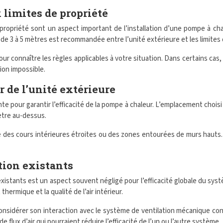
 limites de propriété
propriété sont un aspect important de l’installation d’une pompe à chal
 de 3 à 5 mètres est recommandée entre l’unité extérieure et les limites 
our connaître les règles applicables à votre situation. Dans certains c
tion impossible.
r de l’unité extérieure
nte pour garantir l’efficacité de la pompe à chaleur. L’emplacement choisi
ètre au-dessus.
e des cours intérieures étroites ou des zones entourées de murs hauts.
tion existants
existants est un aspect souvent négligé pour l’efficacité globale du sys
hermique et la qualité de l’air intérieur.
considérer son interaction avec le système de ventilation mécanique con
e flux d’air qui pourraient réduire l’efficacité de l’un ou l’autre système.