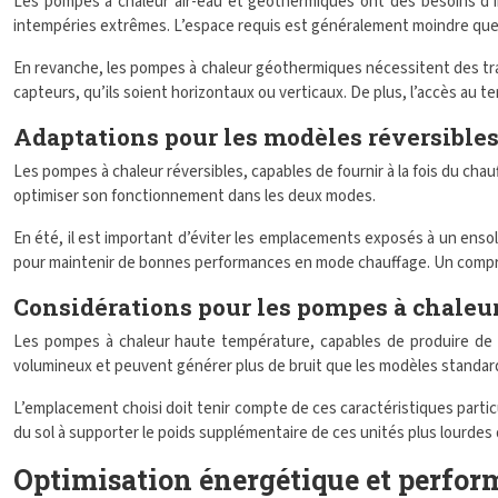
Les pompes à chaleur air-eau et géothermiques ont des besoins d’inst
intempéries extrêmes. L’espace requis est généralement moindre qu
En revanche, les pompes à chaleur géothermiques nécessitent des trav
capteurs, qu’ils soient horizontaux ou verticaux. De plus, l’accès au ter
Adaptations pour les modèles réversibles
Les pompes à chaleur réversibles, capables de fournir à la fois du cha
optimiser son fonctionnement dans les deux modes.
En été, il est important d’éviter les emplacements exposés à un ensolei
pour maintenir de bonnes performances en mode chauffage. Un comprom
Considérations pour les pompes à chaleu
Les pompes à chaleur haute température, capables de produire de l
volumineux et peuvent générer plus de bruit que les modèles standar
L’emplacement choisi doit tenir compte de ces caractéristiques particuli
du sol à supporter le poids supplémentaire de ces unités plus lourdes d
Optimisation énergétique et perfo