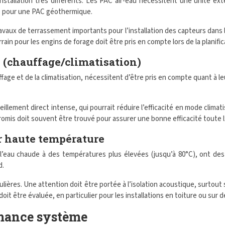
allation très différents. Les PAC air-eau nécessitent une unité extér
e pour une PAC géothermique.
aux de terrassement importants pour l’installation des capteurs dans l
rain pour les engins de forage doit être pris en compte lors de la planifica
 (chauffage/climatisation)
uffage et de la climatisation, nécessitent d’être pris en compte quant à 
llement direct intense, qui pourrait réduire l’efficacité en mode climat
is doit souvent être trouvé pour assurer une bonne efficacité toute l
r haute température
’eau chaude à des températures plus élevées (jusqu’à 80°C), ont des
d.
ères. Une attention doit être portée à l’isolation acoustique, surtout si
oit être évaluée, en particulier pour les installations en toiture ou sur 
rmance système