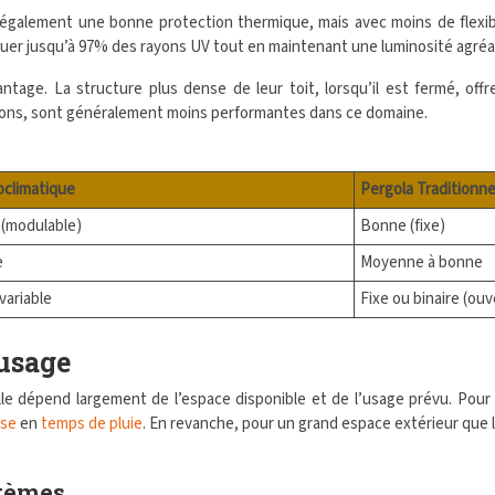
 également une bonne protection thermique, mais avec moins de flexibi
quer jusqu’à 97% des rayons UV tout en maintenant une luminosité agréa
antage. La structure plus dense de leur toit, lorsqu’il est fermé, off
es sons, sont généralement moins performantes dans ce domaine.
oclimatique
Pergola Traditionne
 (modulable)
Bonne (fixe)
e
Moyenne à bonne
variable
Fixe ou binaire (ou
’usage
lle dépend largement de l’espace disponible et de l’usage prévu. Pour 
sse
en
temps de pluie
. En revanche, pour un grand espace extérieur que l
stèmes