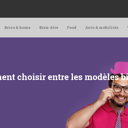
Brico & home
Bien-être
Food
Auto & mobilités
nt choisir entre les modèles bi