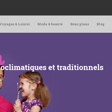
Voyages & Loisirs
Mode & beauté
Bons plans
Blog
oclimatiques et traditionnels