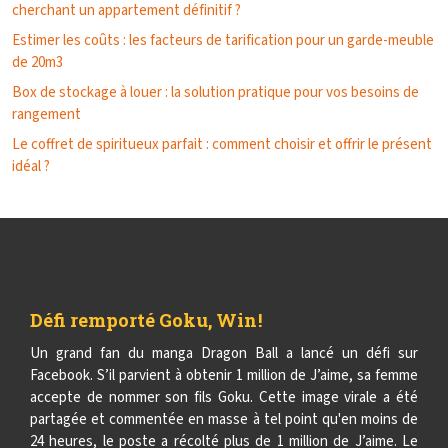
cherchant un appartement définitif ?
Estimer les coûts : les facteurs de tarification pour un garde-meuble
de 20m3
Box de stockage à louer : la solution pratique pour vos besoins de
rangement
Le coffret de spiritueux parfait : comment choisir et offrir le présent
idéal ?
Défi remporté Goku, Win !
Un grand fan du manga Dragon Ball a lancé un défi sur
Facebook. S’il parvient à obtenir 1 million de J’aime, sa femme
accepte de nommer son fils Goku. Cette image virale a été
partagée et commentée en masse à tel point qu'en moins de
24 heures, le poste a récolté plus de 1 million de J’aime. Le