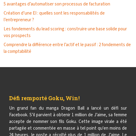
5 avantages d’automatiser son processus de facturation
Création d’une EI : quelles sont les responsabilités de
l’entrepreneur ?
Les fondements du lead scoring : construire une base solide pour
vos prospects
Comprendre la différence entre l’actif et le passif : 2 fondements de
la comptabilité
Défi remporté Goku, Win !
Un grand fan du manga Dragon Ball a lancé un défi sur
Facebook. S’il parvient à obtenir 1 million de J’aime, sa femme
accepte de nommer son fils Goku. Cette image virale a été
partagée et commentée en masse à tel point qu'en moins de
24 heures, le poste a récolté plus de 1 million de J’aime. Le