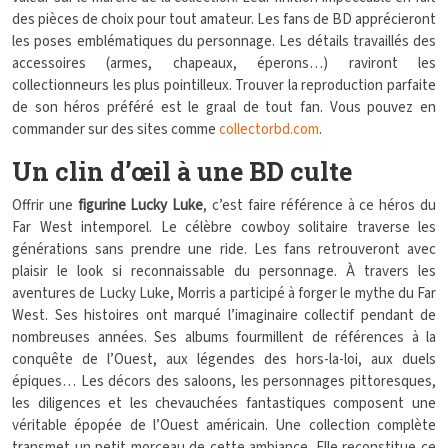
des pièces de choix pour tout amateur. Les fans de BD apprécieront
les poses emblématiques du personnage. Les détails travaillés des
accessoires (armes, chapeaux, éperons…) raviront les
collectionneurs les plus pointilleux. Trouver la reproduction parfaite
de son héros préféré est le graal de tout fan. Vous pouvez en
commander sur des sites comme
collectorbd.com
.
Un clin d’œil à une BD culte
Offrir une
figurine Lucky Luke
, c’est faire référence à ce héros du
Far West intemporel. Le célèbre cowboy solitaire traverse les
générations sans prendre une ride. Les fans retrouveront avec
plaisir le look si reconnaissable du personnage. À travers les
aventures de Lucky Luke, Morris a participé à forger le mythe du Far
West. Ses histoires ont marqué l’imaginaire collectif pendant de
nombreuses années. Ses albums fourmillent de références à la
conquête de l’Ouest, aux légendes des hors-la-loi, aux duels
épiques… Les décors des saloons, les personnages pittoresques,
les diligences et les chevauchées fantastiques composent une
véritable épopée de l’Ouest américain. Une collection complète
transmet un petit morceau de cette ambiance. Elle reconstitue ce